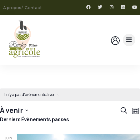
A propos
Contact
Il n’y a pas d’évènements à venir.
N
Rech
À venir
Recher
Lis
d
et
Sélectionnez
Derniers Évènements passés
v
navig
une
É
de
date.
JUIN