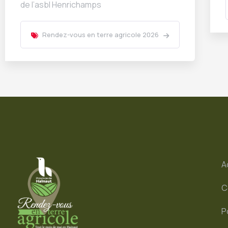
de l’asbl Henrichamps
Rendez-vous en terre agricole 2026
A
C
P