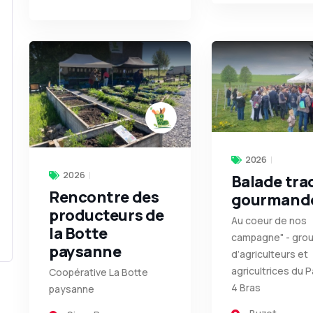
2026
2026
Balade tra
Rencontre des
gourmand
producteurs de
Au coeur de nos
la Botte
campagne" - gro
paysanne
d’agriculteurs et
agricultrices du 
Coopérative La Botte
4 Bras
paysanne