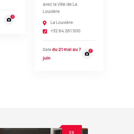
avec la Ville de La
Louvière
3
La Louvière
+32 64 261 500
du 21 mai au 7
Date
3
juin
06