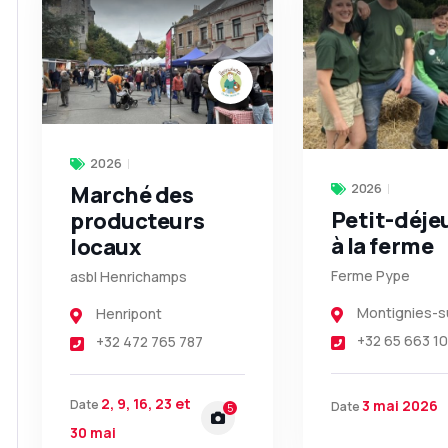
2026
2026
Marché des
Petit-déje
producteurs
à la ferme
locaux
Ferme Pype
asbl Henrichamps
Montignies-s
Henripont
+32 65 663 1
+32 472 765 787
2, 9, 16, 23 et
3 mai 2026
Date
Date
5
30 mai