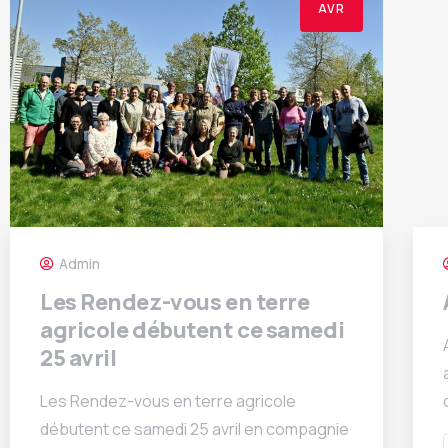
AVR
Admin
Les Rendez-vous en terre
agricole débutent ce samedi
25 avril
Les Rendez-vous en terre agricole
débutent ce samedi 25 avril en compagnie