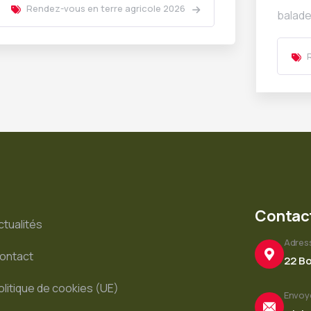
Rendez-vous en terre agricole 2026
balad
Contac
ctualités
Adres
ontact
22 Bo
olitique de cookies (UE)
Envoye