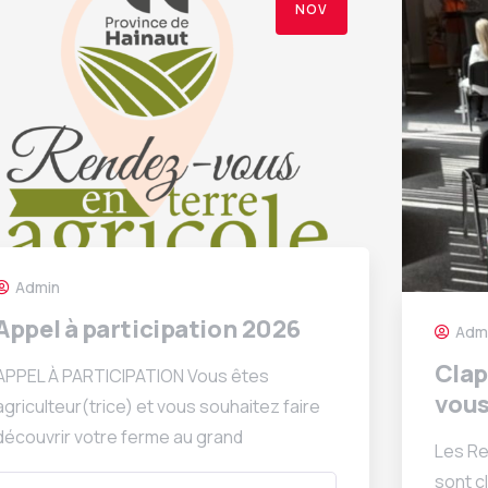
NOV
Admin
Appel à participation 2026
Adm
Clap
APPEL À PARTICIPATION Vous êtes
vous
agriculteur(trice) et vous souhaitez faire
découvrir votre ferme au grand
Les Re
sont c