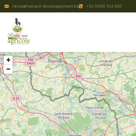
rdvta@hainaut-developpement.be
+32 (0)65 342 500
+
−