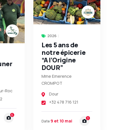
2026
Les 5 ans de
notre épicerie
“A l’Origine
uner
DOUR”
Mme Emerence
CROMPOT
ur-Roc
Dour
02
+32 478 716 121
6
3
9 et 10 mai
Date