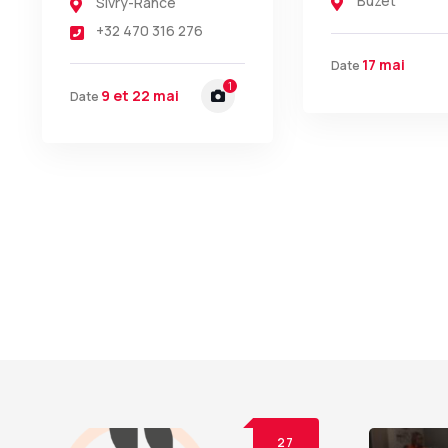
Buzet
Sivry-Rance
+32 470 316 276
17 mai
Date
1
9 et 22 mai
Date
27