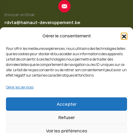
Envoyer un Email
rdvta@hainaut-developpement.be
Gérer le consentement
Pour offrir les meilleures expériences, nous utilisons des technologies telles
Appelez-nous
que les cookies pour stocker et/ou accéder aux informations des appareils.
+32 65 342 620
Le fait de consentir à ces technologies nous permettra de traiter des
données telles que le comportement de navigation ou les ID uniques sur ce
site. Le fait de ne pas consentir ou de retirer son consentement peut avoir un
effet négatif sur certaines caractéristiques et fonctions.
Suivez nous
Gérer les services
Accepter
Refuser
Voir les préférences
© 2026 Copyrights
Hainaut Développement