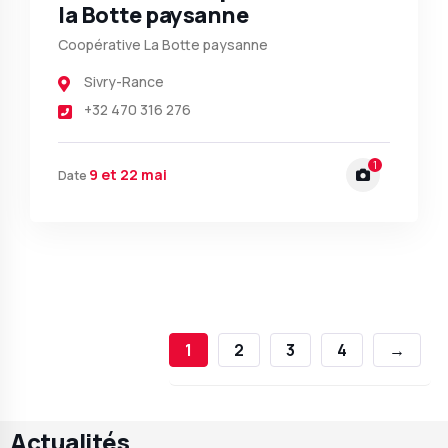
la Botte paysanne
Coopérative La Botte paysanne
Sivry-Rance
+32 470 316 276
1
9 et 22 mai
Date
1
2
3
4
→
Actualités