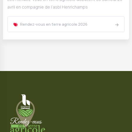
avril en compagnie de l’asbl Henrichamps
Rendez-vous en terre agricole 2026