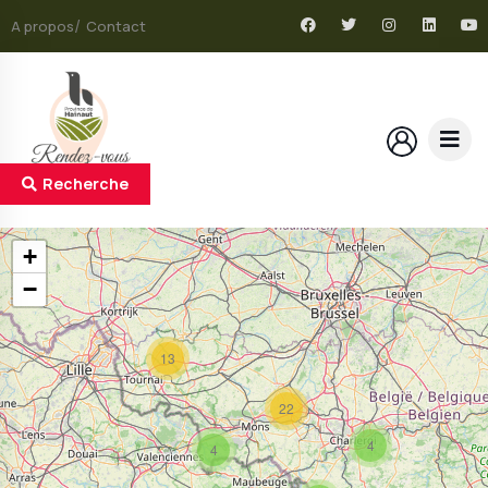
A propos
Contact
Recherche
+
−
13
22
4
4