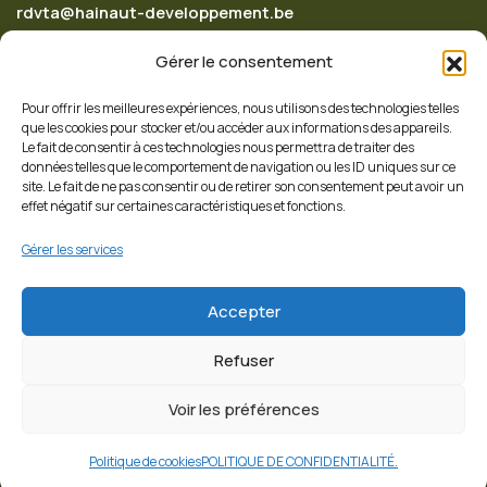
rdvta@hainaut-developpement.be
Gérer le consentement
Pour offrir les meilleures expériences, nous utilisons des technologies telles
Appelez-nous
que les cookies pour stocker et/ou accéder aux informations des appareils.
+32 65 342 620
Le fait de consentir à ces technologies nous permettra de traiter des
données telles que le comportement de navigation ou les ID uniques sur ce
site. Le fait de ne pas consentir ou de retirer son consentement peut avoir un
effet négatif sur certaines caractéristiques et fonctions.
Suivez nous
Gérer les services
Accepter
Refuser
Voir les préférences
© 2026 Copyrights
Hainaut Développement
Politique de cookies
POLITIQUE DE CONFIDENTIALITÉ.