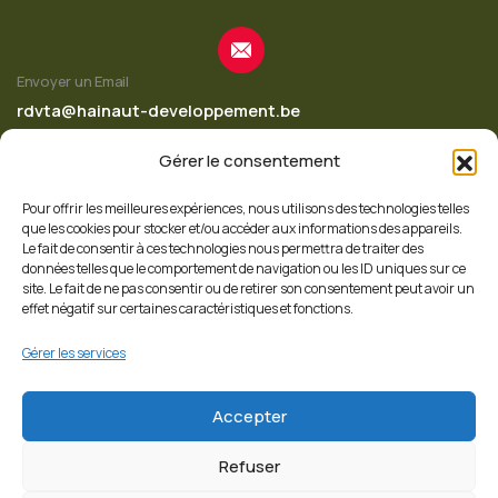
Envoyer un Email
rdvta@hainaut-developpement.be
Gérer le consentement
Pour offrir les meilleures expériences, nous utilisons des technologies telles
Appelez-nous
que les cookies pour stocker et/ou accéder aux informations des appareils.
+32 65 342 620
Le fait de consentir à ces technologies nous permettra de traiter des
données telles que le comportement de navigation ou les ID uniques sur ce
site. Le fait de ne pas consentir ou de retirer son consentement peut avoir un
effet négatif sur certaines caractéristiques et fonctions.
Suivez nous
Gérer les services
Accepter
Refuser