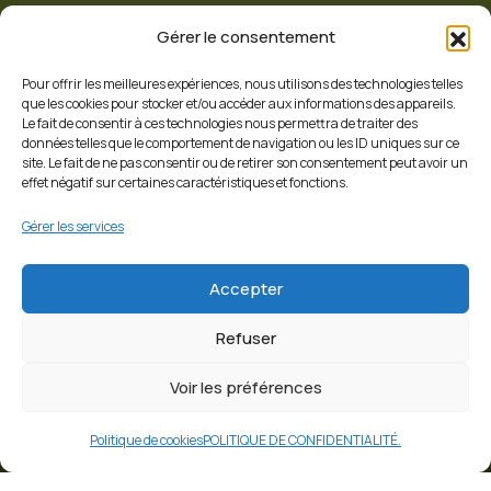
Gérer le consentement
Pour offrir les meilleures expériences, nous utilisons des technologies telles
Appelez-nous
que les cookies pour stocker et/ou accéder aux informations des appareils.
+32 65 342 620
Le fait de consentir à ces technologies nous permettra de traiter des
données telles que le comportement de navigation ou les ID uniques sur ce
site. Le fait de ne pas consentir ou de retirer son consentement peut avoir un
effet négatif sur certaines caractéristiques et fonctions.
Suivez nous
Gérer les services
Accepter
Refuser
Voir les préférences
© 2026 Copyrights
Hainaut Développement
Politique de cookies
POLITIQUE DE CONFIDENTIALITÉ.