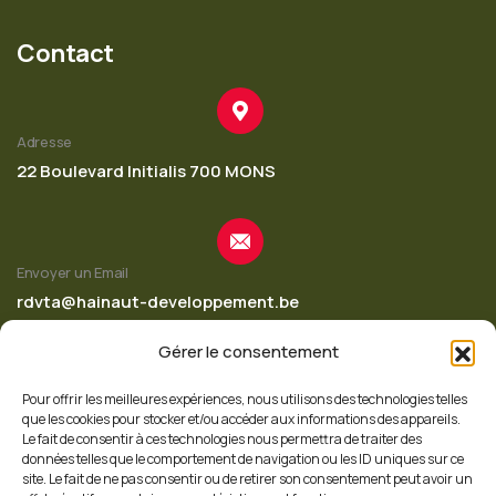
Contact
Adresse
22 Boulevard Initialis 700 MONS
Envoyer un Email
rdvta@hainaut-developpement.be
Gérer le consentement
Pour offrir les meilleures expériences, nous utilisons des technologies telles
Appelez-nous
que les cookies pour stocker et/ou accéder aux informations des appareils.
+32 65 342 620
Le fait de consentir à ces technologies nous permettra de traiter des
données telles que le comportement de navigation ou les ID uniques sur ce
site. Le fait de ne pas consentir ou de retirer son consentement peut avoir un