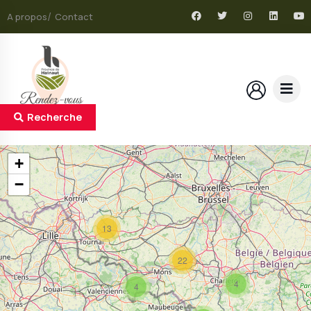
A propos
Contact
Recherche
+
−
13
22
4
4