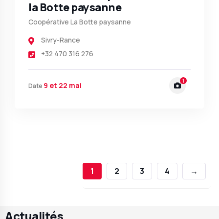
la Botte paysanne
Coopérative La Botte paysanne
Sivry-Rance
+32 470 316 276
1
9 et 22 mai
Date
1
2
3
4
→
Actualités