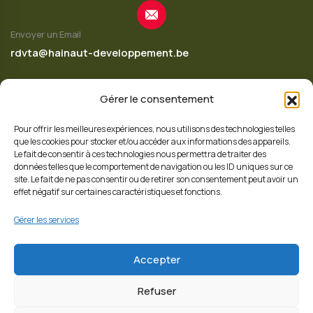
Envoyer un Email
rdvta@hainaut-developpement.be
Gérer le consentement
Appelez-nous
Pour offrir les meilleures expériences, nous utilisons des technologies telles
+32 65 342 620
que les cookies pour stocker et/ou accéder aux informations des appareils.
Le fait de consentir à ces technologies nous permettra de traiter des
données telles que le comportement de navigation ou les ID uniques sur ce
site. Le fait de ne pas consentir ou de retirer son consentement peut avoir un
effet négatif sur certaines caractéristiques et fonctions.
Suivez nous
Gérer les services
Accepter
Refuser
© 2026 Copyrights
Hainaut Développement