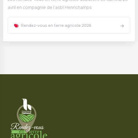
avril en compagnie de l’asbl Henrichamps
Rendez-vous en terre agricole 2026